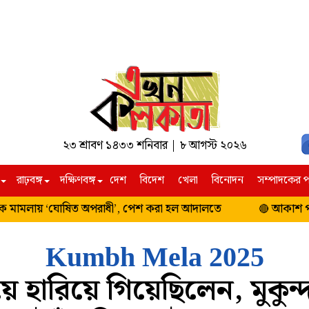
২৩ শ্রাবণ ১৪৩৩ শনিবার | ৮ আগস্ট ২০২৬
রাঢ়বঙ্গ
দক্ষিণবঙ্গ
দেশ
বিদেশ
খেলা
বিনোদন
সম্পাদকের প
্রযুক্তি
দক্ষিণবঙ্গ
উত্তরবঙ্গ
মামলায় ‘ঘোষিত অপরাধী’, পেশ করা হল আদালতে
আকাশ পরিষ্কার
🔴
পশ্চিম বর্ধমান
আলিপুরদুয়ার
বীরভূম
দার্জিলিং ও কাল
Kumbh Mela 2025
বাঁকুড়া
উত্তর দিনাজপুর
ে হারিয়ে গিয়েছিলেন, মুকুন্দ
পুরুলিয়া
দক্ষিণ দিনাজপুর
ঝাড়গ্রাম
মালদহ