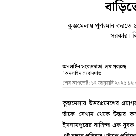
বাড়ি
খেলা
আবহাওয়
সম্পাদকীয়
তদন্তমূল
বিনোদন
নির্বাচন
কুম্ভমেলায় পুণ্যস্নান করতে 
ভিডিয়ো
সরকার। কিন
অনলাইন সংবাদদাতা, প্রয়াগরাজে
' অনলাইন সংবাদদাতা
শেষ আপডেট:
১৭ জানুয়ারি ২০২৫ ১২
কুম্ভমেলায় উত্তরপ্রদেশের প্রয়া
তাঁকে সেখান থেকে উদ্ধার কর
ইসলামপুরের বাসিন্দা এক যুবক