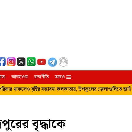
াতা
আবহাওয়া
রাজনীতি
আরও
রাঢ়বঙ্গ
 থাকলেও বৃষ্টির সম্ভাবনা কলকাতায়, উপকূলের জেলাগুলিতে জারি বিশেষ
নদিয়া
িম্পং
মুর্শিদাবাদ
হাওড়া ও হুগলি
পুরের বৃদ্ধাকে
উত্তর ও দক্ষিণ ২৪ পরগনা
পূর্ব ও পশ্চিম মেদিনীপুর