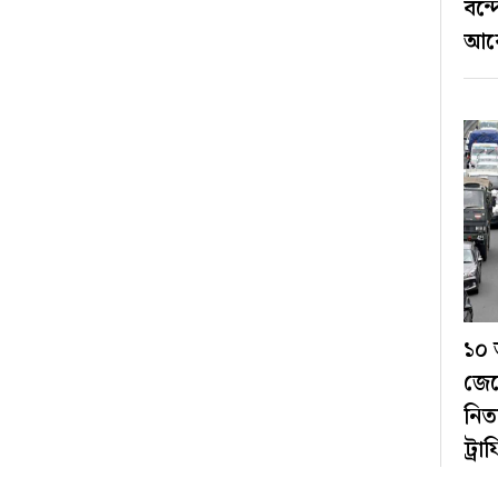
বন্
আবে
১০ 
জের
নিত
ট্রা