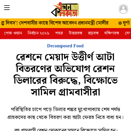
২২ শ্রাবণ
প দিবস'! দেশবাসীর কাছে বিশেষ আবেদন প্রধানমন্ত্রী মোদীর
ঘূর্ণা
🔴
১৪৩৩ শুক্রবার
পেজ ওয়ান
নির্বাচন ২০২৬
শহর
উত্তরবঙ্গ
রাঢ়বঙ্গ
দক্ষিণবঙ্গ
দে
| ৭ আগস্ট
২০২৬
Decomposed Food
রেশনে মেয়াদ উত্তীর্ণ আটা
বিতরণের অভিযোগ রেশন
ডিলারের বিরুদ্ধে, বিক্ষোভে
সামিল গ্রামবাসীরা
পরিস্থিতির চাপে পড়ে ডিলার শঙ্কর মুখোপাধ্যায় শেষ পর্যন্ত
গ্রাহকদের কাছ থেকে বিতরণ করা আটা ফেরত নিতে বাধ্য হন।
বহু গ্রামবাসী রেশন দোকানের সামনে বিক্ষোভে সামিল হন।