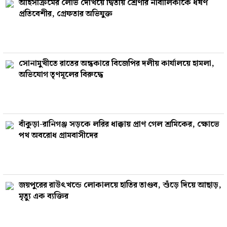
আইসক্রিমের লোভ দেখিয়ে দ্বিতীয় শ্রেণীর নাবালিকাকে ধর্ষণ
প্রতিবেশীর, গ্রেফতার অভিযুক্ত
সোনামুখীতে রাতের অন্ধকারে বিজেপির দলীয় কার্যালয়ে হামলা,
অভিযোগ তৃণমূলের বিরুদ্ধে
বাঁকুড়া-রানিগঞ্জ সড়কে লরির ধাক্কায় প্রাণ গেল শ্রমিকের, ক্ষোভে
পথ অবরোধ গ্রামবাসীদের
জয়পুরের রাউৎখন্ডে লোকালয়ে হাতির তাণ্ডব, শুঁড়ে দিয়ে আছাড়,
মৃত্যু এক ব্যক্তির