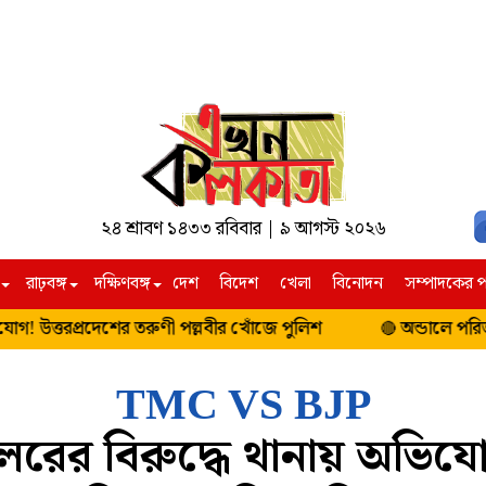
২৪ শ্রাবণ ১৪৩৩ রবিবার | ৯ আগস্ট ২০২৬
রাঢ়বঙ্গ
দক্ষিণবঙ্গ
দেশ
বিদেশ
খেলা
বিনোদন
সম্পাদকের প
্রযুক্তি
দক্ষিণবঙ্গ
উত্তরবঙ্গ
উত্তরপ্রদেশের তরুণী পল্লবীর খোঁজে পুলিশ
অন্ডালে পরিত্যক্ত 
🔴
পশ্চিম বর্ধমান
আলিপুরদুয়ার
বীরভূম
দার্জিলিং ও কাল
TMC VS BJP
বাঁকুড়া
উত্তর দিনাজপুর
িলরের বিরুদ্ধে থানায় অভিযো
পুরুলিয়া
দক্ষিণ দিনাজপুর
ঝাড়গ্রাম
মালদহ