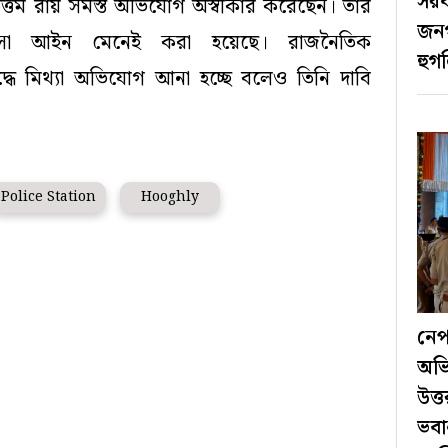
সরক
উত্তম রায় সমস্ত অভিযোগ অস্বীকার করেছেন। তাঁর
জনগ
যবসা আইন মেনেই করা হয়েছে। রাজনৈতিক
হুগল
রুদ্ধে মিথ্যা অভিযোগ আনা হচ্ছে বলেও তিনি দাবি
Police Station
Hooghly
নেপ
অভি
উত্
ভবা