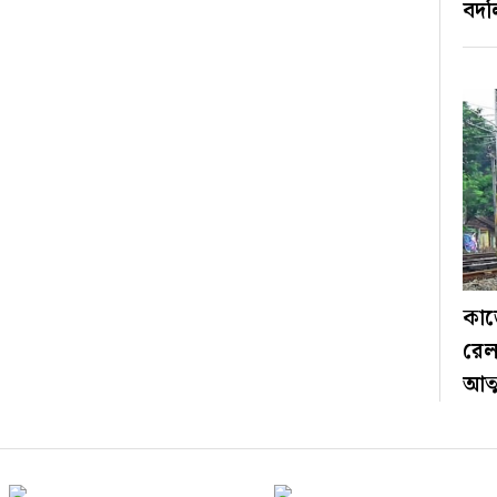
বদল
কাজ
রেল
আত্ম