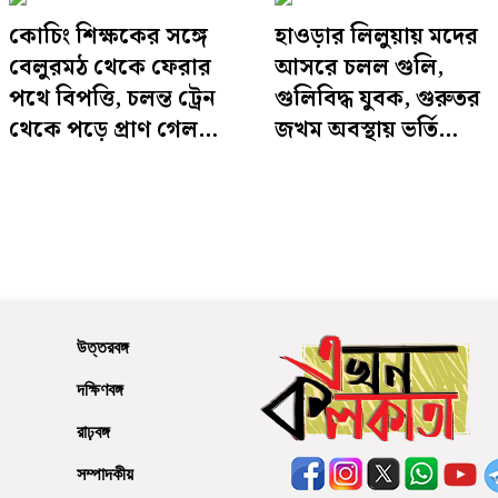
কোচিং শিক্ষকের সঙ্গে
হাওড়ার লিলুয়ায় মদের
বেলুরমঠ থেকে ফেরার
আসরে চলল গুলি,
পথে বিপত্তি, চলন্ত ট্রেন
গুলিবিদ্ধ যুবক, গুরুতর
থেকে পড়ে প্রাণ গেল
জখম অবস্থায় ভর্তি
দ্বাদশ শ্রেণির ছাত্রের
করানো হয় হাসপাতালে
উত্তরবঙ্গ
দক্ষিণবঙ্গ
রাঢ়বঙ্গ
সম্পাদকীয়