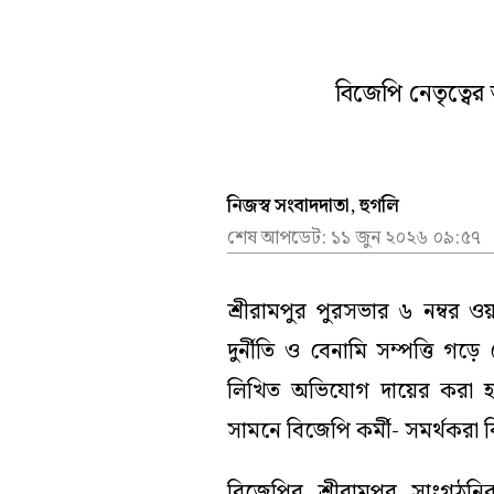
খেলা
আবহাওয়
সম্পাদকীয়
তদন্তমূল
বিনোদন
নির্বাচন
বিজেপি নেতৃত্বের
ভিডিয়ো
নিজস্ব সংবাদদাতা, হুগলি
শেষ আপডেট:
১১ জুন ২০২৬ ০৯:৫৭
শ্রীরামপুর পুরসভার ৬ নম্বর ওয়া
দুর্নীতি ও বেনামি সম্পত্তি 
লিখিত অভিযোগ দায়ের করা হয়
সামনে বিজেপি কর্মী- সমর্থকরা 
বিজেপির শ্রীরামপুর সাংগঠন