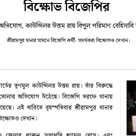
বিক্ষোভ বিজেপির
া
কোচবিহার
জলপাইগুড়ি
ক প্রতিবেদন
 ২০২৫
 অভিযোগ, কাউন্সিলর উত্তম রায় বিপুল পরিমাণ বেহিসাবি 
শ্রীরামপুর থানার সামনে বিজেপি কর্মী- সমর্থকরা বিক্ষোভও দেখান।
র্ডের তৃণমূল কাউন্সিলর উত্তম রায়। তাঁর বিরুদ্ধে
গড়ে তোলার অভিযোগ উঠেছে। বিজেপি তরফে থানায়
েছে। এই দাবিতে বৃহস্পতিবার শ্রীরামপুর থানার
বিক্ষোভও দেখান।
িক জেলার প্রাক্তন সভাপতি শ্যামল বোস। এবং