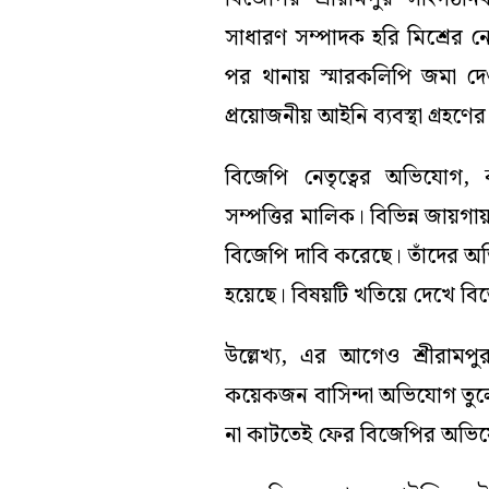
সাধারণ সম্পাদক হরি মিশ্রের নেত
পর থানায় স্মারকলিপি জমা দেওয
প্রয়োজনীয় আইনি ব্যবস্থা গ্রহণে
বিজেপি নেতৃত্বের অভিযোগ, ক
সম্পত্তির মালিক। বিভিন্ন জায়
বিজেপি দাবি করেছে। তাঁদের অভি
হয়েছে। বিষয়টি খতিয়ে দেখে বিজে
উল্লেখ্য, এর আগেও শ্রীরামপুর
কয়েকজন বাসিন্দা অভিযোগ তুল
না কাটতেই ফের বিজেপির অভিয