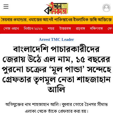
২৪ শ্রাবণ
য়বার কমান্ডার, নমাজের আগেই পাকিস্তানের ইসলামিক জঙ্গি আজিজের মৃত্
১৪৩৩ রবিবার |
পেজ ওয়ান
নির্বাচন ২০২৬
শহর
উত্তরবঙ্গ
রাঢ়বঙ্গ
দক্ষিণবঙ্গ
দে
৯ আগস্ট ২০২৬
Arrest TMC Leader
বাংলাদেশি পাচারকারীদের
জেরায় উঠে এল নাম, ১৫ বছরের
পুরনো চক্রের ‘মূল পান্ডা’ সন্দেহে
গ্রেফতার তৃণমূল নেতা শাহজাহান
আলি
অভিযুক্তের নাম শাহজাহান আলি। বুধবার ভোরে চৈনগর সীমান্ত
এলাকা থেকে তাঁকে গ্রেফতার করা হয়।