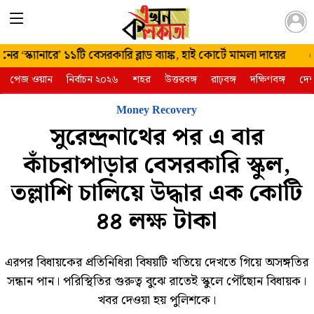
২২ শ্রাবণ
 ‘স্ক‍্যানারে’ ১১টি বেসরকারি ব্লাড ব্যাঙ্ক, হাই কোর্টে মামলা দায়ের
গ
🔴
১৪৩৩ শুক্রবার
পেজ ওয়ান
নির্বাচন ২০২৬
শহর
উত্তরবঙ্গ
রাঢ়বঙ্গ
দক্ষিণবঙ্গ
দে
| ৭ আগস্ট
২০২৬
Money Recovery
সুরেন্দ্রনাথের পর এ বার
কাঁচরাপাড়ার বেসরকারি স্কুল,
তল্লাশি চালিয়ে উদ্ধার এক কোটি
৪৪ লক্ষ টাকা
এরপর বিধায়কের প্রতিনিধিরা বিষয়টি খতিয়ে দেখতে গিয়ে অসঙ্গতির
সন্ধান পান। পরিস্থিতির গুরুত্ব বুঝে রাতেই স্কুলে পৌঁছোন বিধায়ক।
খবর দেওয়া হয় পুলিশকে।