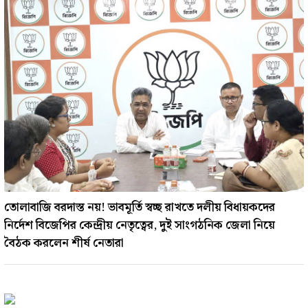
তোলাবাজি বরদাস্ত নয়! ভাবমূর্তি স্বচ্ছ রাখতে দলীয় বিধায়কদের
নির্দেশ বিজেপির কেন্দ্রীয় নেতৃত্বের, দুই সাংগঠনিক জেলা নিয়ে
বৈঠক করলেন শীর্ষ নেতারা