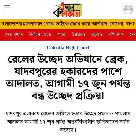
২১ শ্রাবণ
াংলাদেশের হাসপাতাল থেকে ভাইকে ফোন করে ‘আর্তনাদ’ বোনের, থানায় অ
১৪৩৩
পেজ ওয়ান
নির্বাচন ২০২৬
শহর
উত্তরবঙ্গ
রাঢ়বঙ্গ
দক্ষিণবঙ্গ
দে
বৃহস্পতিবার | ৬
আগস্ট ২০২৬
Calcutta High Court
রেলের উচ্ছেদ অভিযানে ব্রেক,
যাদবপুরের হকারদের পাশে
আদালত, আগামী ১৭ জুন পর্যন্ত
বন্ধ উচ্ছেদ প্রক্রিয়া
যাদবপুর এলাকায় রেলের জমিতে হকার উচ্ছেদ সংক্রান্ত মামলায়
আদালত আগামী ১৭ জুন পর্যন্ত অন্তর্বর্তীকালীন স্থগিতাদেশ জারি
করেছে।