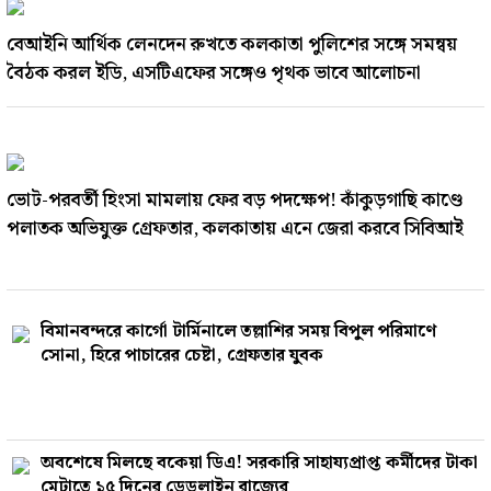
বেআইনি আর্থিক লেনদেন রুখতে কলকাতা পুলিশের সঙ্গে সমন্বয়
বৈঠক করল ইডি, এসটিএফের সঙ্গেও পৃথক ভাবে আলোচনা
ভোট-পরবর্তী হিংসা মামলায় ফের বড় পদক্ষেপ! কাঁকুড়গাছি কাণ্ডে
পলাতক অভিযুক্ত গ্রেফতার, কলকাতায় এনে জেরা করবে সিবিআই
বিমানবন্দরে কার্গো টার্মিনালে তল্লাশির সময় বিপুল পরিমাণে
সোনা, হিরে পাচারের চেষ্টা, গ্রেফতার যুবক
অবশেষে মিলছে বকেয়া ডিএ! সরকারি সাহায্যপ্রাপ্ত কর্মীদের টাকা
মেটাতে ১৫ দিনের ডেডলাইন রাজ্যের