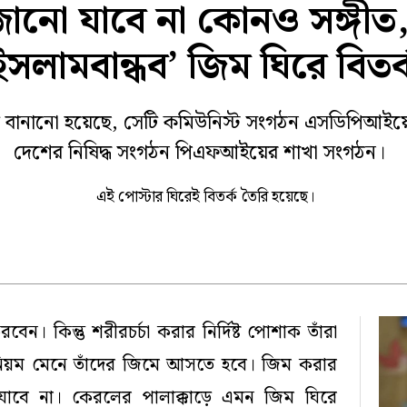
জানো যাবে না কোনও সঙ্গীত
া
কোচবিহার
জলপাইগুড়ি
ক প্রতিবেদন
ইসলামবান্ধব’ জিম ঘিরে বিতর্
 ২০২৫
টি বানানো হয়েছে, সেটি কমিউনিস্ট সংগঠন এসডিপিআইয়ে
দেশের নিষিদ্ধ সংগঠন পিএফআইয়ের শাখা সংগঠন।
এই পোস্টার ঘিরেই বিতর্ক তৈরি হয়েছে।
। কিন্তু শরীরচর্চা করার নির্দিষ্ট পোশাক তাঁরা
িয়ম মেনে তাঁদের জিমে আসতে হবে। জিম করার
াবে না। কেরলের পালাক্কাড়ে এমন জিম ঘিরে