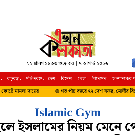
২২ শ্রাবণ ১৪৩৩ শুক্রবার | ৭ আগস্ট ২০২৬
রাঢ়বঙ্গ
দক্ষিণবঙ্গ
দেশ
বিদেশ
খেলা
বিনোদন
সম্পাদকের প
্রযুক্তি
দক্ষিণবঙ্গ
উত্তরবঙ্গ
র্টে মামলা দায়ের
গত পাঁচ বছরে ৭৭ দেশ সফর, মোদীর বিদেশ স
🔴
পশ্চিম বর্ধমান
আলিপুরদুয়ার
বীরভূম
দার্জিলিং ও কাল
Islamic Gym
বাঁকুড়া
উত্তর দিনাজপুর
লে ইসলামের নিয়ম মেনে 
পুরুলিয়া
দক্ষিণ দিনাজপুর
ঝাড়গ্রাম
মালদহ