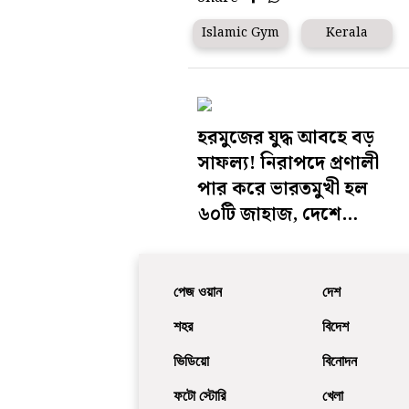
Islamic Gym
Kerala
হরমুজের যুদ্ধ আবহে বড়
সাফল্য! নিরাপদে প্রণালী
পার করে ভারতমুখী হল
৬০টি জাহাজ, দেশে
ফিরলেন তিন হাজারের
বেশি ভারতীয় নাবিক
পেজ ওয়ান
দেশ
শহর
বিদেশ
ভিডিয়ো
বিনোদন
ফটো স্টোরি
খেলা