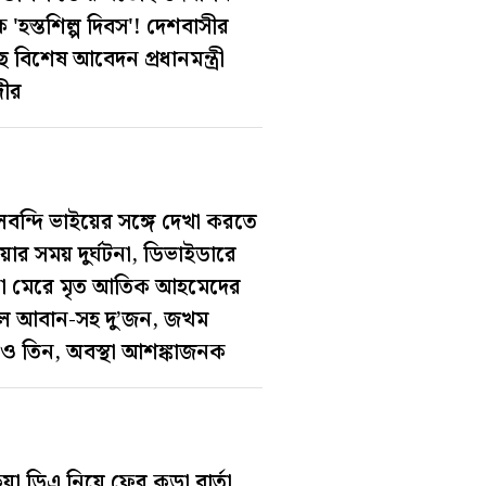
 'হস্তশিল্প দিবস'! দেশবাসীর
ে বিশেষ আবেদন প্রধানমন্ত্রী
ীর
বন্দি ভাইয়ের সঙ্গে দেখা করতে
য়ার সময় দুর্ঘটনা, ডিভাইডারে
্কা মেরে মৃত আতিক আহমেদের
ে আবান-সহ দু’জন, জখম
 তিন, অবস্থা আশঙ্কাজনক
য়া ডিএ নিয়ে ফের কড়া বার্তা