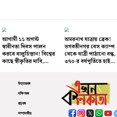
আগামী ১১ অগস্ট
অমরনাথ যাত্রায় ব্রেক!
স্বাধীনতা দিবস পালন
ভগবতীনগর বেস ক্যাম্প
করবে বালুচিস্তান! বিশ্বের
থেকে যাত্রী পাঠানো বন্ধ,
কাছে স্বীকৃতির দাবি,
৩৭০-র বর্ষপূর্তিতে হাই
চাপে পাকিস্তান
অ্যালার্ট উপত্যকা
উত্তরবঙ্গ
দক্ষিণবঙ্গ
রাঢ়বঙ্গ
সম্পাদকীয়