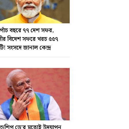
পাঁচ বছরে ৭৭ দেশ সফর,
ীর বিদেশ সফরে খরচ ৫৫৭
ি! সংসদে জানাল কেন্দ্র
রেন্ডশিপ ডে'র মতোই উদযাপন