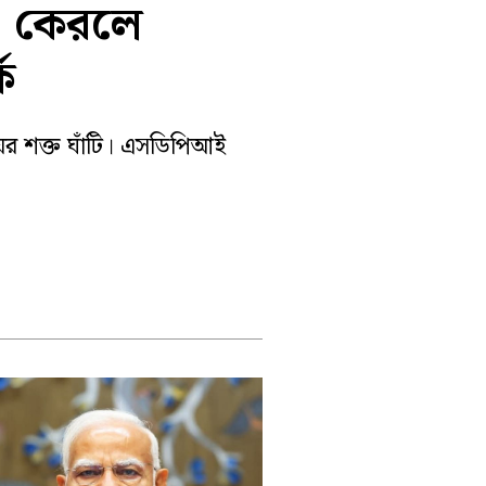
, কেরলে
পূর্ব বর্ধমান
ক
র শক্ত ঘাঁটি। এসডিপিআই