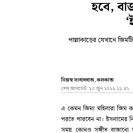
হবে, বা
খেলা
আবহাওয়
সম্পাদকীয়
তদন্তমূল
‘
বিনোদন
নির্বাচন
ভিডিয়ো
পাল্লাকাড়ের যেখানে জিম
নিজস্ব সংবাদদাতা, কলকাতা
শেষ আপডেট:
১০ জুন ২০২৬ ১১:৪২
এ কেমন জিম! মহিলারা জিম করবেন
পরতে পারবেন না। ইসলামের ন
সময় কোনও সঙ্গীত বাজানো য