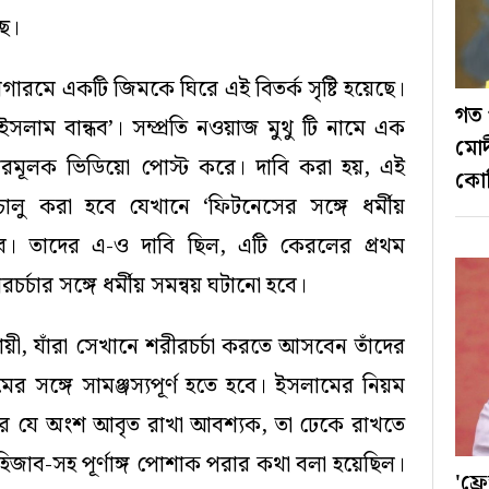
ছে।
াগারমে একটি জিমকে ঘিরে এই বিতর্ক সৃষ্টি হয়েছে।
গত 
লাম বান্ধব’। সম্প্রতি নওয়াজ মুথু টি নামে এক
মোদ
্রচারমূলক ভিডিয়ো পোস্ট করে। দাবি করা হয়, এই
কোট
চালু করা হবে যেখানে ‘ফিটনেসের সঙ্গে ধর্মীয়
হবে। তাদের এ-ও দাবি ছিল, এটি কেরলের প্রথম
্চার সঙ্গে ধর্মীয় সমন্বয় ঘটানো হবে।
ায়ী, যাঁরা সেখানে শরীরচর্চা করতে আসবেন তাঁদের
 সঙ্গে সামঞ্জস্যপূর্ণ হতে হবে। ইসলামের নিয়ম
ের যে অংশ আবৃত রাখা আবশ্যক, তা ঢেকে রাখতে
জাব-সহ পূর্ণাঙ্গ পোশাক পরার কথা বলা হয়েছিল।
'ফ্