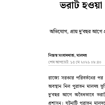
ভরাট হওয়া প
খেলা
আবহাওয়
সম্পাদকীয়
তদন্তমূল
বিনোদন
নির্বাচন
ভিডিয়ো
অভিযোগ, প্রায় দু’বছর আগে 
নিজস্ব সংবাদদাতা, মালদহ
শেষ আপডেট:
১৫ মে ২০২৬ ০৮:৪০
রাজ্যে সরকার পরিবর্তনের প
অবস্থান নিল পুরাতন মালদহ ভূ
দু’বছর আগে অবৈধভাবে ভরাট
প্রশাসন। ঘটনাটি পুরাতন মালদ