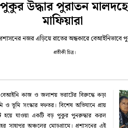
ুকুর উদ্ধার পুরাতন মালদহে
া
কোচবিহার
জলপাইগুড়ি
ক প্রতিবেদন
মাফিয়ারা
 ২০২৫
প্রশাসনের নজর এড়িয়ে রাতের অন্ধকারে বেআইনিভাবে প
প্রতীকী চিত্র।
র বেআইনি কাজ ও জলাশয় ভরাটের বিরুদ্ধে কড়া
মি ও ভূমি সংস্কার দফতর। বিশেষ অভিযানে প্রায়
 হয়ে যাওয়া একটি বড় পুকুর পুনরুদ্ধার করল
হের সাহাপুর অঞ্চলের মোড়গ্রামে। প্রশাসনের এই