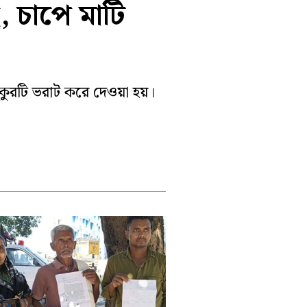
, চাপে মাটি
পূর্ব বর্ধমান
ুকুরটি ভরাট করে দেওয়া হয়।