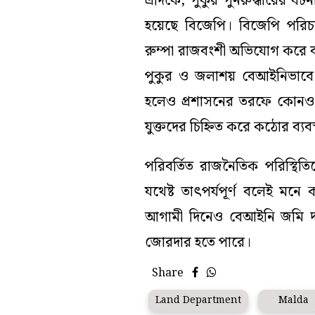
এদিকে, পুকুর পুনরুদ্ধারের ঘটন
হয়েছে বিজেপি। বিজেপি পরিচ
রুম্পা রাজবংশী অভিযোগ করে
পুকুর ও জলাশয় বেআইনিভাবে
হলেও প্রশাসনের তরফে কোনও ব্য
যুক্তদের চিহ্নিত করে কঠোর ব্যব
পরিবর্তিত রাজনৈতিক পরিস্থি
যথেষ্ট তাৎপর্যপূর্ণ বলেই মনে
আগামী দিনেও বেআইনি জমি দ
জোরদার হতে পারে।
Share
Land Department
Malda