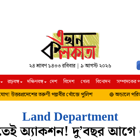
২৪ শ্রাবণ ১৪৩৩ রবিবার | ৯ আগস্ট ২০২৬
রাঢ়বঙ্গ
দক্ষিণবঙ্গ
দেশ
বিদেশ
খেলা
বিনোদন
সম্পাদকের প
্রযুক্তি
দক্ষিণবঙ্গ
উত্তরবঙ্গ
 উত্তরপ্রদেশের তরুণী পল্লবীর খোঁজে পুলিশ
অন্ডালে পরিত্যক্
🔴
পশ্চিম বর্ধমান
আলিপুরদুয়ার
বীরভূম
দার্জিলিং ও কাল
Land Department
বাঁকুড়া
উত্তর দিনাজপুর
েই অ্যাকশন! দু’বছর আগে
পুরুলিয়া
দক্ষিণ দিনাজপুর
ঝাড়গ্রাম
মালদহ