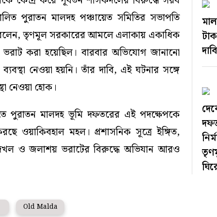
াকে কেন্দ্র করে পূর্বতন শাসকদলের বিরুদ্ধে সরব
ালিত পুরাতন মালদহ পঞ্চায়েত সমিতির সভাপতি
মাল
 বলেন, তৃণমূল সরকারের আমলে এলাকায় একাধিক
টাক
দাব
 ভরাট করা হয়েছিল। বারবার অভিযোগ জানানো
বস্থা নেওয়া হয়নি। তাঁর দাবি, এই ঘটনার সঙ্গে
স্থা নেওয়া হোক।
দেব
তিতে পুরাতন মালদহ ভূমি দফতরের এই পদক্ষেপকে
দফত
 করছে ওয়াকিবহাল মহল। প্রশাসনিক সূত্রে ইঙ্গিত,
নির
খল ও জলাশয় ভরাটের বিরুদ্ধে অভিযান আরও
তৃণ
ঘিরে
Old Malda