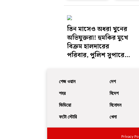
তিন মাসেও অধরা খুনের
অভিযুক্তরা! হুমকির মুখে
বিক্রম হালদারের
পরিবার, পুলিশ সুপারের
দ্বারস্থ মৃতের পরিবার
পেজ ওয়ান
দেশ
শহর
বিদেশ
ভিডিয়ো
বিনোদন
ফটো স্টোরি
খেলা
Privacy Po