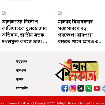
আদালতের নির্দেশে
মালদহ বিমানবন্দর
কালিয়াচকে বুলডোজার
সম্প্রসারণে বড়
অভিযান, জাতীয় সড়ক
পদক্ষেপ! রানওয়ে
দখলমুক্ত করতে ভাঙা হল
বাড়তে পারে আরও এক
একের পর এক অবৈধ
হাজার মিটারের বেশি,
দোকান
জমির সমীক্ষা শুরু করল
প্রশাসন
উত্তরবঙ্গ
দক্ষিণবঙ্গ
রাঢ়বঙ্গ
সম্পাদকীয়
licy
|
Terms & Conditions
| Copyright © 2025 . All Rights Reserved by Royd Techno Ventu