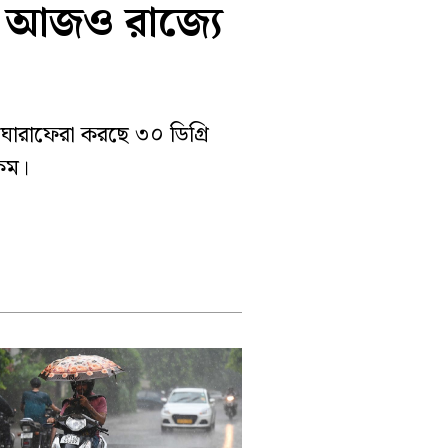
ে, আজও রাজ্যে
পূর্ব বর্ধমান
 ঘোরাফেরা করছে ৩০ ডিগ্রি
 কম।