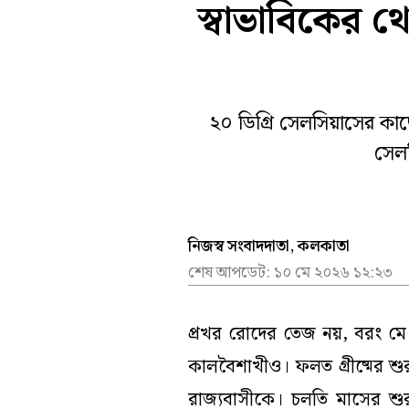
স্বাভাবিকের 
খেলা
আবহাওয়
সম্পাদকীয়
তদন্তমূল
বিনোদন
নির্বাচন
ভিডিয়ো
২০ ডিগ্রি সেলসিয়াসের কাছ
সেলস
নিজস্ব সংবাদদাতা, কলকাতা
শেষ আপডেট:
১০ মে ২০২৬ ১২:২৩
প্রখর রোদের তেজ নয়, বরং মে মা
কালবৈশাখীও। ফলত গ্রীষ্মের শুর
রাজ্যবাসীকে। চলতি মাসের শু