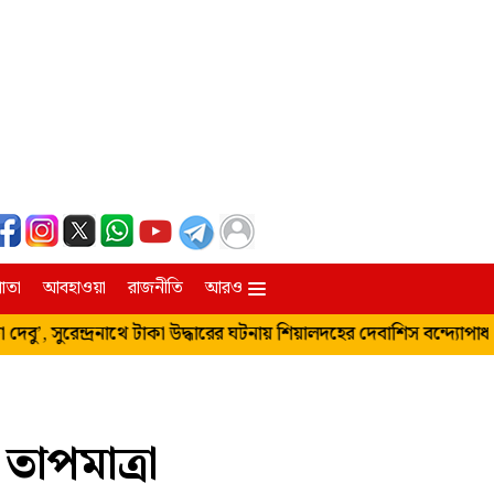
াতা
আবহাওয়া
রাজনীতি
আরও
রাঢ়বঙ্গ
’, সুরেন্দ্রনাথে টাকা উদ্ধারের ঘটনায় শিয়ালদহের দেবাশিস বন্দ‍্যোপাধ
নদিয়া
িম্পং
মুর্শিদাবাদ
হাওড়া ও হুগলি
তাপমাত্রা
উত্তর ও দক্ষিণ ২৪ পরগনা
পূর্ব ও পশ্চিম মেদিনীপুর