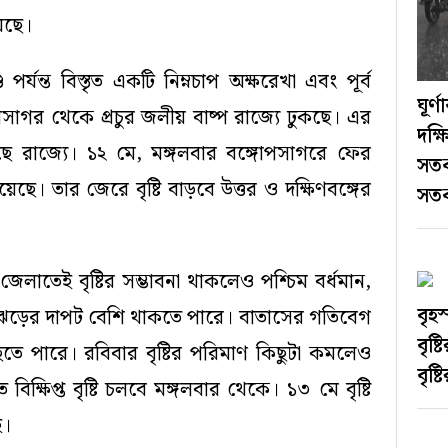
েছে।
পর্যন্ত বিস্তৃত একটি নিম্নচাপ অক্ষরেখা এবং পূর্ব
ঘূর্ণ
গোপসাগর থেকে প্রচুর জলীয় বাষ্প রাজ্যে ঢুকছে। এর
দক্ষ
লছে রাজ্যে। ১২ মে, মঙ্গলবার বঙ্গোপসাগরে ফের
সতর্
েছে। তার জেরে বৃষ্টি বাড়বে উত্তর ও দক্ষিণবঙ্গের
সতর
জেলাতেই বৃষ্টির সম্ভাবনা থাকলেও পশ্চিম বর্ধমান,
বৃহ
্ধমানে ঝড়ের দাপট বেশি থাকতে পারে। বাতাসের গতিবেগ
বৃষ্
ঁছতে পারে। রবিবার বৃষ্টির পরিমাণ কিছুটা কমলেও
বৃষ্ট
ক্ষিপ্ত বৃষ্টি চলবে মঙ্গলবার থেকে। ১৩ মে বৃষ্টি
ই।