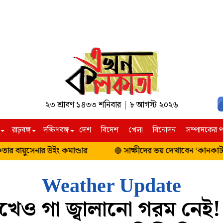
২৩ শ্রাবণ ১৪৩৩ শনিবার | ৮ আগস্ট ২০২৬
রাঢ়বঙ্গ
দক্ষিণবঙ্গ
দেশ
বিদেশ
খেলা
বিনোদন
সম্পাদকের প
্রযুক্তি
দক্ষিণবঙ্গ
উত্তরবঙ্গ
র বায়ুসেনার উইং কমান্ডার
সাক্ষীদের ভয় দেখাবেন ‘কানকাটা দেবু
🔴
পশ্চিম বর্ধমান
আলিপুরদুয়ার
বীরভূম
দার্জিলিং ও কাল
Weather Update
বাঁকুড়া
উত্তর দিনাজপুর
খেও গা জ্বালানো গরম নেই! 
পুরুলিয়া
দক্ষিণ দিনাজপুর
ঝাড়গ্রাম
মালদহ