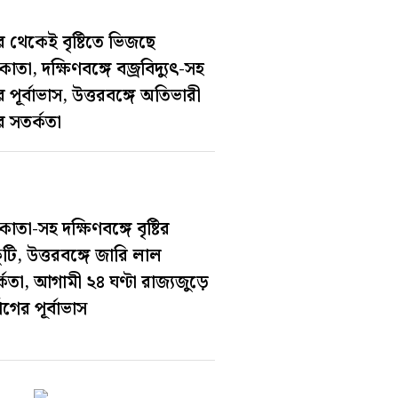
 থেকেই বৃষ্টিতে ভিজছে
তা, দক্ষিণবঙ্গে বজ্রবিদ্যুৎ-সহ
টির পূর্বাভাস, উত্তরবঙ্গে অতিভারী
টির সতর্কতা
তা-সহ দক্ষিণবঙ্গে বৃষ্টির
কুটি, উত্তরবঙ্গে জারি লাল
্কতা, আগামী ২৪ ঘণ্টা রাজ্যজুড়ে
যোগের পূর্বাভাস