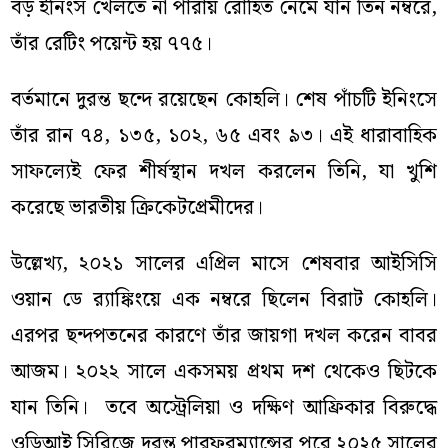
বড় ইনিংস খেলতে না পারায় রোহিত নেমে যান তিন নম্বরে,
তাঁর রেটিং পয়েন্ট হয় ৭৭৫।
বর্তমানে দুরন্ত ছন্দে রয়েছেন কোহলি। শেষ পাঁচটি ইনিংসে
তাঁর রান ৭৪, ১৩৫, ১০২, ৬৫ এবং ৯৩। এই ধারাবাহিক
সাফল্যেই ফের শীর্ষস্থান দখল করলেন তিনি, যা খুশি
করেছে ভারতীয় ক্রিকেটপ্রেমীদের।
উল্লেখ্য, ২০২১ সালের এপ্রিল মাসে শেষবার আইসিসি
ওয়ান ডে র‍্যাঙ্কিংয়ে এক নম্বরে ছিলেন বিরাট কোহলি।
এরপর ছন্দপতনের কারণে তাঁর জায়গা দখল করেন বাবর
আজম। ২০২২ সালে একসময় প্রথম দশ থেকেও ছিটকে
যান তিনি। তবে অস্ট্রেলিয়া ও দক্ষিণ আফ্রিকার বিরুদ্ধে
ওডিআই সিরিজে দুরন্ত পারফরম্যান্সের পরে ২০২৫ সালের