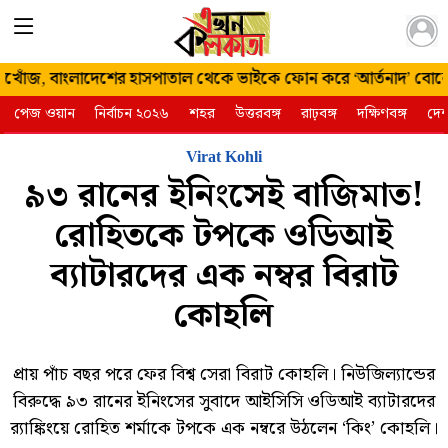
২১ শ্রাবণ
নিখোঁজ, বাংলাদেশের হাসপাতাল থেকে ভাইকে ফোন করে ‘আর্তনাদ’ বোনের
১৪৩৩
পেজ ওয়ান
নির্বাচন ২০২৬
শহর
উত্তরবঙ্গ
রাঢ়বঙ্গ
দক্ষিণবঙ্গ
দে
বৃহস্পতিবার | ৬
আগস্ট ২০২৬
Virat Kohli
৯৩ রানের ইনিংসেই বাজিমাত!
রোহিতকে টপকে ওডিআই
ব্যাটারদের এক নম্বর বিরাট
কোহলি
প্রায় পাঁচ বছর পরে ফের বিশ্ব সেরা বিরাট কোহলি। নিউজিল্যান্ডের
বিরুদ্ধে ৯৩ রানের ইনিংসের সুবাদে আইসিসি ওডিআই ব্যাটারদের
র‍্যাঙ্কিংয়ে রোহিত শর্মাকে টপকে এক নম্বরে উঠলেন ‘কিং’ কোহলি।