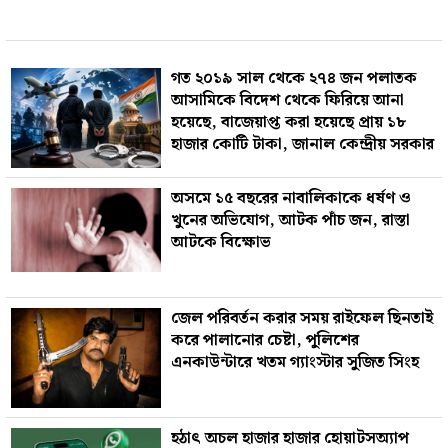
গত ২০১৯ সাল থেকে ২৭৪ জন পলাতক
আসামিকে বিদেশ থেকে ফিরিয়ে আনা
হয়েছে, বাজেয়াপ্ত করা হয়েছে প্রায় ১৮
হাজার কোটি টাকা, জানাল কেন্দ্রীয় সরকার
অসমে ১৫ বছরের নাবালিকাকে ধর্ষণ ও
খুনের অভিযোগ, আটক পাঁচ জন, রাস্তা
আটকে বিক্ষোভ
জেল পরিবর্তন করার সময় রাইফেল ছিনতাই
করে পালানোর চেষ্টা, পুলিশের
এনকাউন্টারে খতম গ‍্যাংস্টার সুজিত সিংহ
হঠাৎ অচল হাজার হাজার হোয়াটসঅ্যাপ