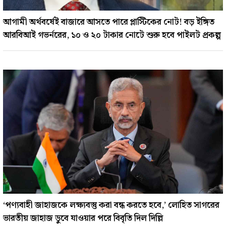
আগামী অর্থবর্ষেই বাজারে আসতে পারে প্লাস্টিকের নোট! বড় ইঙ্গিত
আরবিআই গভর্নরের, ১০ ও ২০ টাকার নোটে শুরু হবে পাইলট প্রকল্প
‘পণ‍্যবাহী জাহাজকে লক্ষ‍্যবস্তু করা বন্ধ করতে হবে,’ লোহিত সাগরের
ভারতীয় জাহাজ ডুবে যাওয়ার পরে বিবৃতি দিল দিল্লি