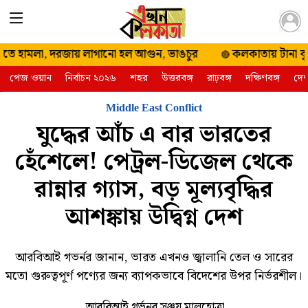
২০ শ্রাবণ
 হামলা, দরজায় লাগানো হল আগুন, ভাঙচুর
কলকাতায় টানা বৃষ্টির
🔴
১৪৩৩ বুধবার |
পেজ ওয়ান
নির্বাচন ২০২৬
শহর
উত্তরবঙ্গ
রাঢ়বঙ্গ
দক্ষিণবঙ্গ
দে
৫ আগস্ট ২০২৬
Middle East Conflict
যুদ্ধের আঁচ এ বার ভারতের
হেঁশেলে! পেট্রল-ডিজেল থেকে
রান্নার গ্যাস, বড় মূল্যবৃদ্ধির
আশঙ্কায় উদ্বিগ্ন দেশ
আরবিআই গভর্নর জানান, ভারত এখনও জ্বালানি তেল ও সারের
মতো গুরুত্বপূর্ণ পণ্যের জন্য ব্যাপকভাবে বিদেশের উপর নির্ভরশীল।
আরবিআই গর্ভনর সঞ্জয় মালহোত্রা