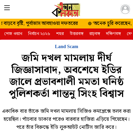
২৪ শ্রাবণ
ে বৃষ্টি, পূর্বাভাস আবহাওয়া দফতরের
‘অনেক চুরি করেছেন, চোর না
🔴
১৪৩৩ রবিবার |
পেজ ওয়ান
নির্বাচন ২০২৬
শহর
উত্তরবঙ্গ
রাঢ়বঙ্গ
দক্ষিণবঙ্গ
দে
৯ আগস্ট ২০২৬
Land Scam
জমি দখল মামলায় দীর্ঘ
জিজ্ঞাসাবাদ, অবশেষে ইডির
জালে প্রভাবশালী মমতা ঘনিষ্ঠ
পুলিশকর্তা শান্তনু সিংহ বিশ্বাস
একাধিক বার তাঁকে জমি দখল মামলায় সিজিও কমপ্লেক্সে তলব করা
হয়েছিল। পাঁচবার ডাকার পরেও বারবার হাজিরা এড়িয়ে গিয়েছেন।
পরে তাঁর বিরুদ্ধে ইডি লুকআউট নোটিস জারি করে।