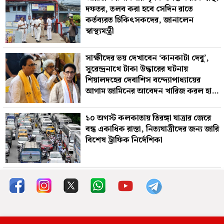
দফতর, তলব করা হবে সেদিন রাতে
কর্তব্যরত চিকিৎসকদের, জানালেন
স্বাস্থ্যমন্ত্রী
সাক্ষীদের ভয় দেখাবেন ‘কানকাটা দেবু’,
সুরেন্দ্রনাথে টাকা উদ্ধারের ঘটনায়
শিয়ালদহের দেবাশিস বন্দ‍্যোপাধ‍্যায়ের
আগাম জামিনের আবেদন খারিজ করল হাই
কোর্ট
১০ অগস্ট কলকাতায় তিরঙ্গা যাত্রার জেরে
বন্ধ একাধিক রাস্তা, নিত্যযাত্রীদের জন্য জারি
বিশেষ ট্রাফিক নির্দেশিকা